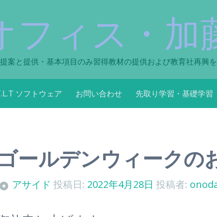
オフィス・加
提案と提供・基本項目のみ習得教材の提供および教育社再興を
T.L.T ソフトウェア
お問い合わせ
先取り学習・基礎学習
2年ゴールデンウィークの
アサイド
投稿日:
2022年4月28日
投稿者:
onod