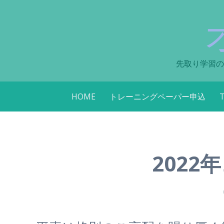
先取り学習の
コ
HOME
トレーニングペーパー申込
ン
テ
ン
ツ
へ
202
ス
キ
ッ
プ