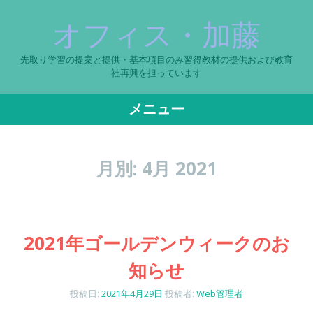
オフィス・加藤
先取り学習の提案と提供・基本項目のみ習得教材の提供および教育
社再興を担っています
メニュー
コ
ン
月別:
4月 2021
テ
ン
ツ
へ
2021年ゴールデンウィークのお
ス
キ
知らせ
ッ
プ
投稿日:
2021年4月29日
投稿者:
Web管理者