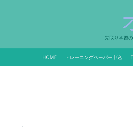
先取り学習の
コ
HOME
トレーニングペーパー申込
ン
テ
ン
ツ
へ
ス
キ
ッ
プ
.