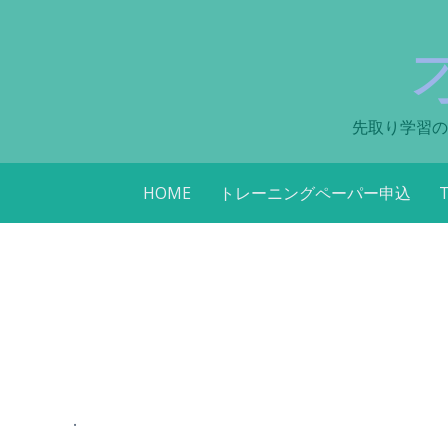
先取り学習の
コ
HOME
トレーニングペーパー申込
ン
テ
ン
ツ
へ
ス
キ
ッ
プ
.