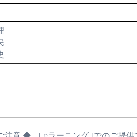
理
民
史
ご注意 ◆ [ eラーニング ]でのご提