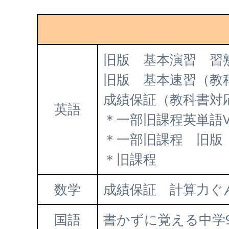
旧版 基本演習 習
旧版 基本速習（教
成績保証（教科書対
英語
＊一部旧課程英単語V
＊一部旧課程 旧版 
＊旧課程
数学
成績保証 計算力ぐ
国語
書かずに覚える中学9