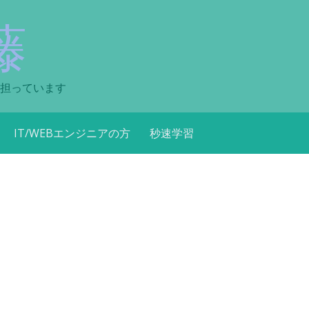
藤
担っています
IT/WEBエンジニアの方
秒速学習