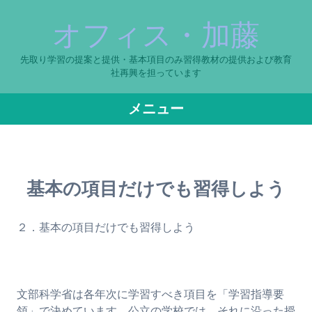
オフィス・加藤
先取り学習の提案と提供・基本項目のみ習得教材の提供および教育
社再興を担っています
メニュー
コ
ン
テ
基本の項目だけでも習得しよう
ン
ツ
へ
２．基本の項目だけでも習得しよう
ス
キ
ッ
プ
文部科学省は各年次に学習すべき項目を「学習指導要
領」で決めています。公立の学校では、それに沿った授